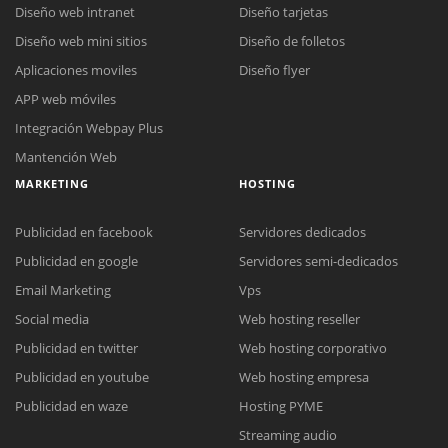
Diseño web intranet
Diseño tarjetas
Diseño web mini sitios
Diseño de folletos
Aplicaciones moviles
Diseño flyer
APP web móviles
Integración Webpay Plus
Mantención Web
MARKETING
HOSTING
Publicidad en facebook
Servidores dedicados
Publicidad en google
Servidores semi-dedicados
Email Marketing
Vps
Social media
Web hosting reseller
Publicidad en twitter
Web hosting corporativo
Reunión online
Publicidad en youtube
Web hosting empresa
Nuestros ejecutivos le enviarán un correo electrónico con el enlace a
Chat Online
Publicidad en waze
Hosting PYME
Meet para la reunión online.
Cotización
Streaming audio
Todos nuestros ejecutivos están fuera de línea. Complete el formulario