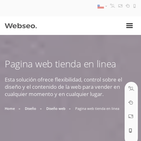
08:30 AM A 17:30 PM
ventas@webseo.cl
Pagina web tienda en linea
09:30 AM A 18:30 PM
soporte@webseo.cl
Esta solución ofrece flexibilidad, control sobre el
diseño y el contenido de la web para vender en
cualquier momento y en cualquier lugar.
Home
Diseño
Diseño web
Pagina web tienda en linea
ABRIR TICKET