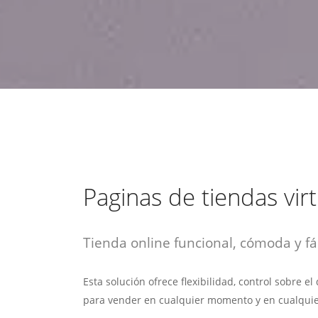
estrategia de
¡COTIZA AQUÍ!
DESDE $15 UF.
HABLAR CON EJECUTIVO
marketing digital.
DESDE $300 UF.
ASESORATE POR UN EXPERTO
Paginas de tiendas vir
Tienda online funcional, cómoda y fác
Esta solución ofrece flexibilidad, control sobre e
para vender en cualquier momento y en cualquie