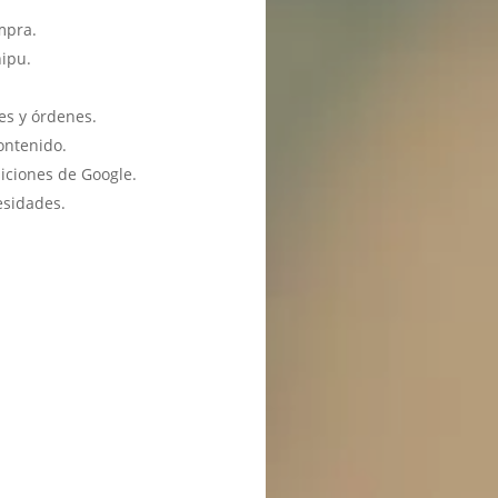
mpra.
hipu.
es y órdenes.
ontenido.
iciones de Google.
esidades.