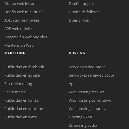
Diseño web intranet
Diseño tarjetas
Diseño web mini sitios
Diseño de folletos
Aplicaciones moviles
Diseño flyer
APP web móviles
Integración Webpay Plus
Mantención Web
MARKETING
HOSTING
Publicidad en facebook
Servidores dedicados
Publicidad en google
Servidores semi-dedicados
Email Marketing
Vps
Social media
Web hosting reseller
Publicidad en twitter
Web hosting corporativo
Reunión online
Publicidad en youtube
Web hosting empresa
Nuestros ejecutivos le enviarán un correo electrónico con el enlace a
Chat Online
Publicidad en waze
Hosting PYME
Meet para la reunión online.
Cotización
Streaming audio
Todos nuestros ejecutivos están fuera de línea. Complete el formulario