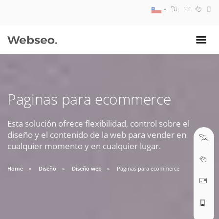
08:30 AM A 17:30 PM
ventas@webseo.cl
Paginas para ecommerce
09:30 AM A 18:30 PM
soporte@webseo.cl
Esta solución ofrece flexibilidad, control sobre el
diseño y el contenido de la web para vender en
cualquier momento y en cualquier lugar.
Home
Diseño
Diseño web
Paginas para ecommerce
ABRIR TICKET