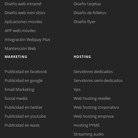
Diseño web intranet
Diseño tarjetas
Diseño web mini sitios
Diseño de folletos
Aplicaciones moviles
Diseño flyer
APP web móviles
Integración Webpay Plus
Mantención Web
MARKETING
HOSTING
Publicidad en facebook
Servidores dedicados
Publicidad en google
Servidores semi-dedicados
Email Marketing
Vps
Social media
Web hosting reseller
Publicidad en twitter
Web hosting corporativo
Reunión online
Publicidad en youtube
Web hosting empresa
Nuestros ejecutivos le enviarán un correo electrónico con el enlace a
Chat Online
Publicidad en waze
Hosting PYME
Meet para la reunión online.
Cotización
Streaming audio
Todos nuestros ejecutivos están fuera de línea. Complete el formulario