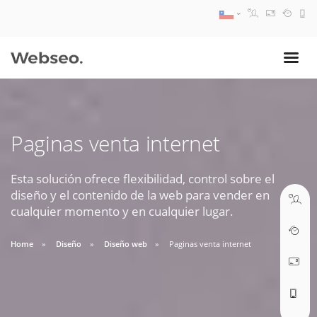
08:30 AM A 17:30 PM
ventas@webseo.cl
Paginas venta internet
09:30 AM A 18:30 PM
soporte@webseo.cl
Esta solución ofrece flexibilidad, control sobre el
diseño y el contenido de la web para vender en
cualquier momento y en cualquier lugar.
Home
Diseño
Diseño web
Paginas venta internet
ABRIR TICKET