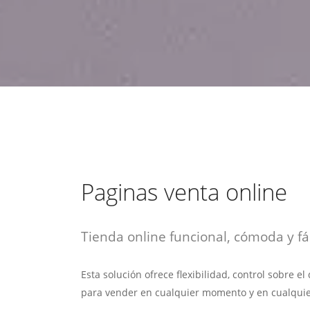
estrategia de
¡COTIZA AQUÍ!
DESDE $15 UF.
HABLAR CON EJECUTIVO
marketing digital.
DESDE $300 UF.
ASESORATE POR UN EXPERTO
Paginas venta online
Tienda online funcional, cómoda y fác
Esta solución ofrece flexibilidad, control sobre e
para vender en cualquier momento y en cualquie