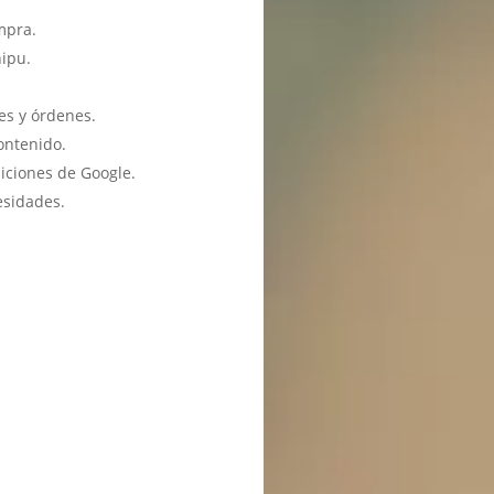
mpra.
hipu.
es y órdenes.
ontenido.
iciones de Google.
esidades.