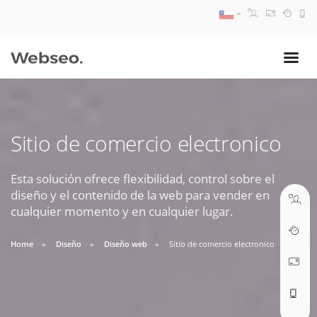
08:30 AM A 17:30 PM
ventas@webseo.cl
Sitio de comercio electronico
09:30 AM A 18:30 PM
soporte@webseo.cl
Esta solución ofrece flexibilidad, control sobre el
diseño y el contenido de la web para vender en
cualquier momento y en cualquier lugar.
Home
Diseño
Diseño web
Sitio de comercio electronico
ABRIR TICKET