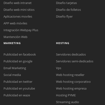
Diseño web intranet
Diseño tarjetas
Diseño web mini sitios
Diseño de folletos
Aplicaciones moviles
Diseño flyer
APP web móviles
Integración Webpay Plus
Mantención Web
MARKETING
HOSTING
Publicidad en facebook
Servidores dedicados
Publicidad en google
Servidores semi-dedicados
Email Marketing
Vps
Social media
Web hosting reseller
Publicidad en twitter
Web hosting corporativo
Reunión online
Publicidad en youtube
Web hosting empresa
Nuestros ejecutivos le enviarán un correo electrónico con el enlace a
Chat Online
Publicidad en waze
Hosting PYME
Meet para la reunión online.
Cotización
Streaming audio
Todos nuestros ejecutivos están fuera de línea. Complete el formulario