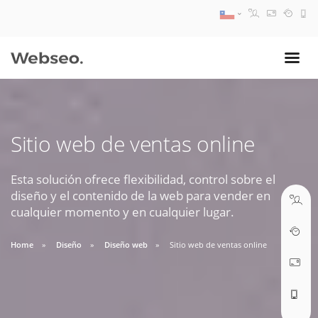
08:30 AM A 17:30 PM
ventas@webseo.cl
Sitio web de ventas online
09:30 AM A 18:30 PM
soporte@webseo.cl
Esta solución ofrece flexibilidad, control sobre el
diseño y el contenido de la web para vender en
cualquier momento y en cualquier lugar.
Home
Diseño
Diseño web
Sitio web de ventas online
ABRIR TICKET