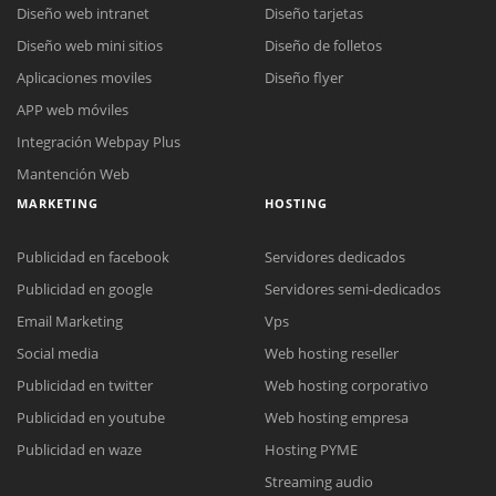
Diseño web intranet
Diseño tarjetas
Diseño web mini sitios
Diseño de folletos
Aplicaciones moviles
Diseño flyer
APP web móviles
Integración Webpay Plus
Mantención Web
MARKETING
HOSTING
Publicidad en facebook
Servidores dedicados
Publicidad en google
Servidores semi-dedicados
Email Marketing
Vps
Social media
Web hosting reseller
Publicidad en twitter
Web hosting corporativo
Reunión online
Publicidad en youtube
Web hosting empresa
Nuestros ejecutivos le enviarán un correo electrónico con el enlace a
Chat Online
Publicidad en waze
Hosting PYME
Meet para la reunión online.
Cotización
Streaming audio
Todos nuestros ejecutivos están fuera de línea. Complete el formulario