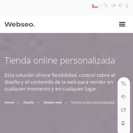
08:30 AM A 17:30 PM
ventas@webseo.cl
Tienda online personalizada
09:30 AM A 18:30 PM
soporte@webseo.cl
Esta solución ofrece flexibilidad, control sobre el
diseño y el contenido de la web para vender en
cualquier momento y en cualquier lugar.
Home
Diseño
Diseño web
Tienda online personalizada
ABRIR TICKET