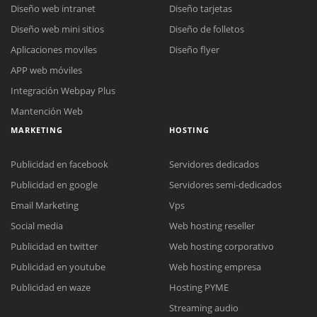
Diseño web intranet
Diseño tarjetas
Diseño web mini sitios
Diseño de folletos
Aplicaciones moviles
Diseño flyer
APP web móviles
Integración Webpay Plus
Mantención Web
MARKETING
HOSTING
Publicidad en facebook
Servidores dedicados
Publicidad en google
Servidores semi-dedicados
Reunión online
Email Marketing
Vps
Nuestros ejecutivos le enviarán un correo electrónico con el enlace a
Social media
Web hosting reseller
Chat Online
Meet para la reunión online.
Cotización
Publicidad en twitter
Web hosting corporativo
Todos nuestros ejecutivos están fuera de línea. Complete el formulario
Publicidad en youtube
Web hosting empresa
para enviarnos un correo electrónico con sus datos personales.
Complete el formulario y nos contactaremos a la brevedad.
Publicidad en waze
Hosting PYME
Streaming audio