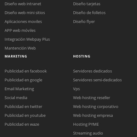
Diseño web intranet
Diseño tarjetas
Diseño web mini sitios
Diseño de folletos
Aplicaciones moviles
Diseño flyer
APP web móviles
Integración Webpay Plus
Mantención Web
MARKETING
HOSTING
Publicidad en facebook
Servidores dedicados
Publicidad en google
Servidores semi-dedicados
Email Marketing
Vps
Social media
Web hosting reseller
Publicidad en twitter
Web hosting corporativo
Reunión online
Publicidad en youtube
Web hosting empresa
Nuestros ejecutivos le enviarán un correo electrónico con el enlace a
Chat Online
Publicidad en waze
Hosting PYME
Meet para la reunión online.
Cotización
Streaming audio
Todos nuestros ejecutivos están fuera de línea. Complete el formulario