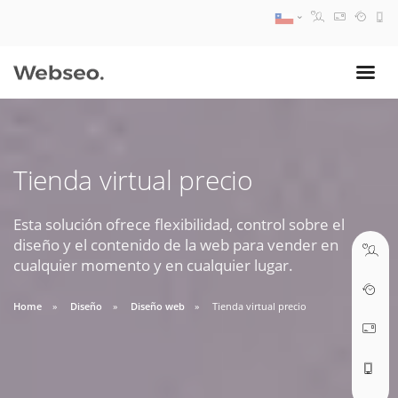
08:30 AM A 17:30 PM
ventas@webseo.cl
Tienda virtual precio
09:30 AM A 18:30 PM
soporte@webseo.cl
Esta solución ofrece flexibilidad, control sobre el
diseño y el contenido de la web para vender en
cualquier momento y en cualquier lugar.
Home
Diseño
Diseño web
Tienda virtual precio
ABRIR TICKET