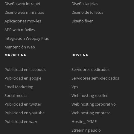
Diseño web intranet
Diseño tarjetas
Diseño web mini sitios
Diseño de folletos
Aplicaciones moviles
Diseño flyer
APP web móviles
Integración Webpay Plus
Mantención Web
MARKETING
HOSTING
Publicidad en facebook
Servidores dedicados
Publicidad en google
Servidores semi-dedicados
Email Marketing
Vps
Social media
Web hosting reseller
Publicidad en twitter
Web hosting corporativo
Reunión online
Publicidad en youtube
Web hosting empresa
Nuestros ejecutivos le enviarán un correo electrónico con el enlace a
Chat Online
Publicidad en waze
Hosting PYME
Meet para la reunión online.
Cotización
Streaming audio
Todos nuestros ejecutivos están fuera de línea. Complete el formulario