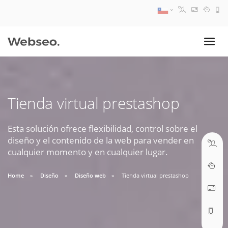
08:30 AM A 17:30 PM
ventas@webseo.cl
Tienda virtual prestashop
09:30 AM A 18:30 PM
soporte@webseo.cl
Esta solución ofrece flexibilidad, control sobre el
diseño y el contenido de la web para vender en
cualquier momento y en cualquier lugar.
Home
Diseño
Diseño web
Tienda virtual prestashop
ABRIR TICKET