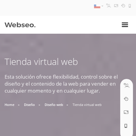
08:30 AM A 17:30 PM
ventas@webseo.cl
Tienda virtual web
09:30 AM A 18:30 PM
soporte@webseo.cl
Esta solución ofrece flexibilidad, control sobre el
diseño y el contenido de la web para vender en
cualquier momento y en cualquier lugar.
Home
Diseño
Diseño web
Tienda virtual web
ABRIR TICKET