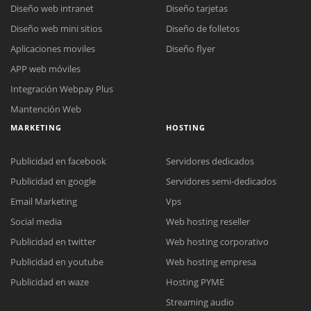
Diseño web intranet
Diseño tarjetas
Diseño web mini sitios
Diseño de folletos
Aplicaciones moviles
Diseño flyer
APP web móviles
Integración Webpay Plus
Mantención Web
MARKETING
HOSTING
Publicidad en facebook
Servidores dedicados
Publicidad en google
Servidores semi-dedicados
Email Marketing
Vps
Social media
Web hosting reseller
Publicidad en twitter
Web hosting corporativo
Reunión online
Publicidad en youtube
Web hosting empresa
Nuestros ejecutivos le enviarán un correo electrónico con el enlace a
Chat Online
Publicidad en waze
Hosting PYME
Meet para la reunión online.
Cotización
Streaming audio
Todos nuestros ejecutivos están fuera de línea. Complete el formulario