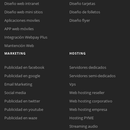
Diseño web intranet
Diseño tarjetas
Diseño web mini sitios
Diseño de folletos
Aplicaciones moviles
Diseño flyer
APP web móviles
Integración Webpay Plus
Mantención Web
MARKETING
HOSTING
Publicidad en facebook
Servidores dedicados
Publicidad en google
Servidores semi-dedicados
Email Marketing
Vps
Social media
Web hosting reseller
Publicidad en twitter
Web hosting corporativo
Reunión online
Publicidad en youtube
Web hosting empresa
Nuestros ejecutivos le enviarán un correo electrónico con el enlace a
Chat Online
Publicidad en waze
Hosting PYME
Meet para la reunión online.
Cotización
Streaming audio
Todos nuestros ejecutivos están fuera de línea. Complete el formulario