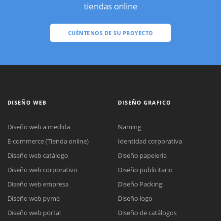
tiendas online
CUÉNTENOS DE SU PROYECTO
DISEÑO WEB
DISEÑO GRAFICO
Diseño web a medida
Naming
E-commerce (Tienda online)
Identidad corporativa
Diseño web catálogo
Diseño papelería
Diseño web corporativo
Diseño publicitario
Diseño web empresa
Diseño Packing
Diseño web pyme
Diseño logo
Diseño web portal
Diseño de catálogos