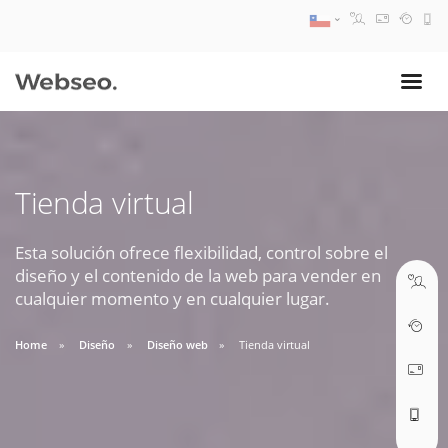
08:30 AM A 17:30 PM
ventas@webseo.cl
Tienda virtual
09:30 AM A 18:30 PM
soporte@webseo.cl
Esta solución ofrece flexibilidad, control sobre el
diseño y el contenido de la web para vender en
cualquier momento y en cualquier lugar.
Home
Diseño
Diseño web
Tienda virtual
ABRIR TICKET