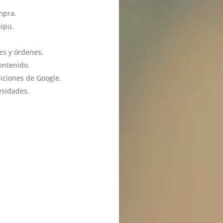
mpra.
hipu.
es y órdenes.
ontenido.
iciones de Google.
esidades.