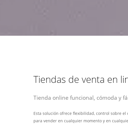
estrategia de
¡COTIZA AQUÍ!
DESDE $15 UF.
HABLAR CON EJECUTIVO
marketing digital.
DESDE $300 UF.
ASESORATE POR UN EXPERTO
Tiendas de venta en li
Tienda online funcional, cómoda y fác
Esta solución ofrece flexibilidad, control sobre e
para vender en cualquier momento y en cualquie