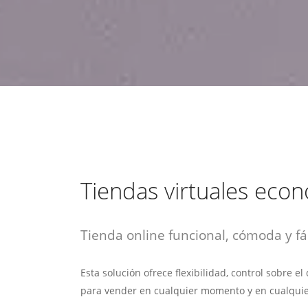
estrategia de
¡COTIZA AQUÍ!
DESDE $15 UF.
HABLAR CON EJECUTIVO
marketing digital.
DESDE $300 UF.
ASESORATE POR UN EXPERTO
Tiendas virtuales eco
Tienda online funcional, cómoda y fác
Esta solución ofrece flexibilidad, control sobre e
para vender en cualquier momento y en cualquie