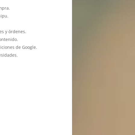
mpra.
hipu.
es y órdenes.
ontenido.
iciones de Google.
esidades.