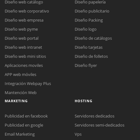
Diseño web catálogo
Diseño papelería
Diseño web corporativo
Diseño publicitario
Diseño web empresa
Diseño Packing
Diseño web pyme
Diseño logo
Diseño web portal
Diseño de catálogos
Diseño web intranet
Diseño tarjetas
Diseño web mini sitios
Diseño de folletos
Aplicaciones moviles
Diseño flyer
APP web móviles
Integración Webpay Plus
Mantención Web
MARKETING
HOSTING
Publicidad en facebook
Servidores dedicados
Publicidad en google
Servidores semi-dedicados
Reunión online
Email Marketing
Vps
Nuestros ejecutivos le enviarán un correo electrónico con el enlace a