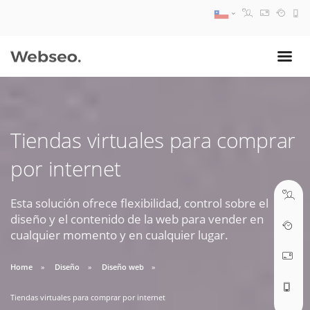
08:30 AM A 17:30 PM
ventas@webseo.cl
Tiendas virtuales para comprar
09:30 AM A 18:30 PM
por internet
soporte@webseo.cl
Esta solución ofrece flexibilidad, control sobre el
diseño y el contenido de la web para vender en
cualquier momento y en cualquier lugar.
ABRIR TICKET
Home
Diseño
Diseño web
Tiendas virtuales para comprar por internet