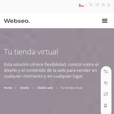
08:30 AM A 17:30 PM
ventas@webseo.cl
Tu tienda virtual
09:30 AM A 18:30 PM
soporte@webseo.cl
Esta solución ofrece flexibilidad, control sobre el
diseño y el contenido de la web para vender en
cualquier momento y en cualquier lugar.
Home
Diseño
Diseño web
Tu tienda virtual
ABRIR TICKET