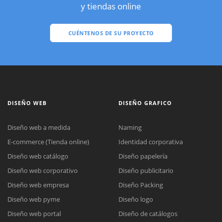
y tiendas online
CUÉNTENOS DE SU PROYECTO
DISEÑO WEB
DISEÑO GRAFICO
Diseño web a medida
Naming
E-commerce (Tienda online)
Identidad corporativa
Diseño web catálogo
Diseño papelería
Diseño web corporativo
Diseño publicitario
Diseño web empresa
Diseño Packing
Diseño web pyme
Diseño logo
Diseño web portal
Diseño de catálogos