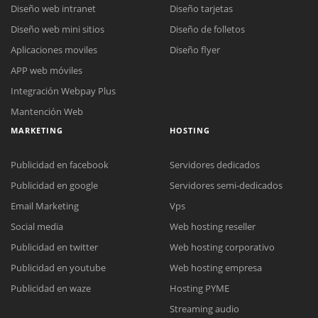
Diseño web intranet
Diseño tarjetas
Diseño web mini sitios
Diseño de folletos
Aplicaciones moviles
Diseño flyer
APP web móviles
Integración Webpay Plus
Mantención Web
MARKETING
HOSTING
Publicidad en facebook
Servidores dedicados
Publicidad en google
Servidores semi-dedicados
Email Marketing
Vps
Social media
Web hosting reseller
Publicidad en twitter
Web hosting corporativo
Reunión online
Publicidad en youtube
Web hosting empresa
Nuestros ejecutivos le enviarán un correo electrónico con el enlace a
Chat Online
Publicidad en waze
Hosting PYME
Meet para la reunión online.
Cotización
Streaming audio
Todos nuestros ejecutivos están fuera de línea. Complete el formulario