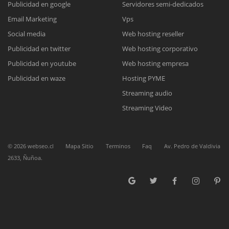
Publicidad en google
Servidores semi-dedicados
Email Marketing
Vps
Reunión online
Social media
Web hosting reseller
Publicidad en twitter
Web hosting corporativo
Nuestros ejecutivos le enviarán un correo electrónico con el enlace a
Chat Online
Meet para la reunión online.
Publicidad en youtube
Web hosting empresa
Cotización
Todos nuestros ejecutivos están fuera de línea. Complete el formulario
Publicidad en waze
Hosting PYME
para enviarnos un correo electrónico con sus datos personales.
Complete el formulario y nos contactaremos a la brevedad.
Streaming audio
Streaming Video
©
2026
webseo.cl
Mapa Sitio
Terminos
Faq
Av. Pedro de Valdivia
2633, Ñuñoa.