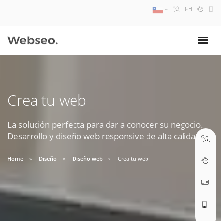
08:30 AM A 17:30 PM
ventas@webseo.cl
Crea tu web
09:30 AM A 18:30 PM
soporte@webseo.cl
La solución perfecta para dar a conocer su negocio.
Desarrollo y diseño web responsive de alta calidad.
Home
Diseño
Diseño web
Crea tu web
ABRIR TICKET