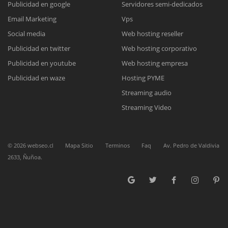
Publicidad en google
Servidores semi-dedicados
Email Marketing
Vps
Reunión online
Social media
Web hosting reseller
Publicidad en twitter
Web hosting corporativo
Nuestros ejecutivos le enviarán un correo electrónico con el enlace a
Chat Online
Meet para la reunión online.
Publicidad en youtube
Web hosting empresa
Cotización
Todos nuestros ejecutivos están fuera de línea. Complete el formulario
Publicidad en waze
Hosting PYME
para enviarnos un correo electrónico con sus datos personales.
Complete el formulario y nos contactaremos a la brevedad.
Streaming audio
Streaming Video
©
2026
webseo.cl
Mapa Sitio
Terminos
Faq
Av. Pedro de Valdivia
2633, Ñuñoa.