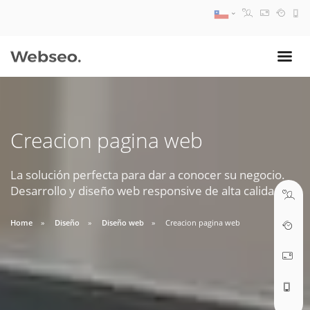
08:30 AM A 17:30 PM
ventas@webseo.cl
Creacion pagina web
09:30 AM A 18:30 PM
soporte@webseo.cl
La solución perfecta para dar a conocer su negocio.
Desarrollo y diseño web responsive de alta calidad.
Home
Diseño
Diseño web
Creacion pagina web
ABRIR TICKET