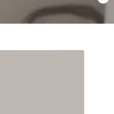
Social media
Diseño de folletos
Diseño flyer
Video
Animación
Vídeos corporativos
Motion graphics
Producción de vídeos
Video promocional