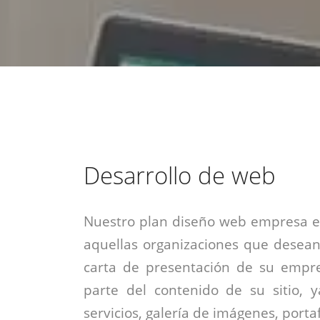
estrategia de
¡COTIZA AQUÍ!
DESDE $15 UF.
HABLAR CON EJECUTIVO
marketing digital.
DESDE $300 UF.
ASESORATE POR UN EXPERTO
Desarrollo de web
Nuestro plan diseño web empresa es
aquellas organizaciones que desean
carta de presentación de su empre
parte del contenido de su sitio, 
servicios, galería de imágenes, portaf