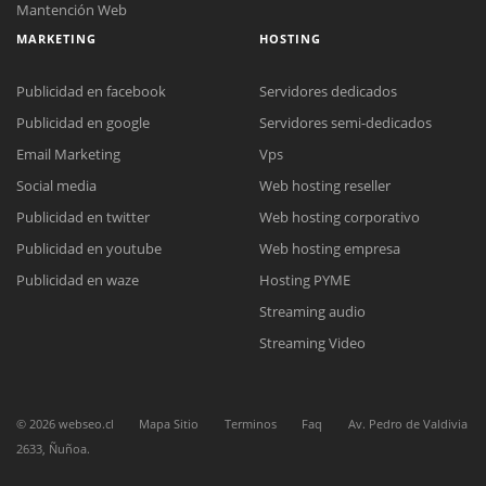
Mantención Web
MARKETING
HOSTING
Publicidad en facebook
Servidores dedicados
Reunión online
Publicidad en google
Servidores semi-dedicados
Nuestros ejecutivos le enviarán un correo electrónico con el enlace a
Chat Online
Email Marketing
Vps
Meet para la reunión online.
Cotización
Social media
Todos nuestros ejecutivos están fuera de línea. Complete el formulario
Web hosting reseller
para enviarnos un correo electrónico con sus datos personales.
Complete el formulario y nos contactaremos a la brevedad.
Publicidad en twitter
Web hosting corporativo
Publicidad en youtube
Web hosting empresa
Publicidad en waze
Hosting PYME
Streaming audio
Streaming Video
©
2026
webseo.cl
Mapa Sitio
Terminos
Faq
Av. Pedro de Valdivia
2633, Ñuñoa.