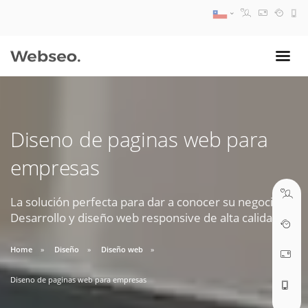
08:30 AM A 17:30 PM
ventas@webseo.cl
Diseno de paginas web para
09:30 AM A 18:30 PM
empresas
soporte@webseo.cl
La solución perfecta para dar a conocer su negocio.
Desarrollo y diseño web responsive de alta calidad.
ABRIR TICKET
Home
Diseño
Diseño web
Diseno de paginas web para empresas