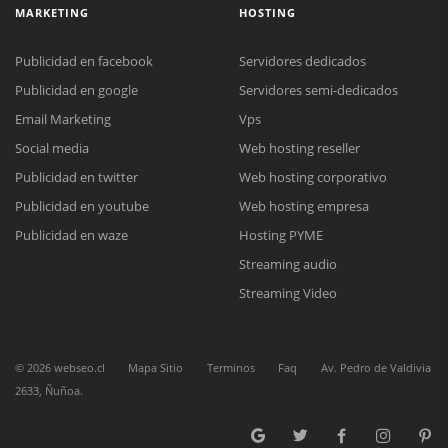
MARKETING
HOSTING
Publicidad en facebook
Servidores dedicados
Publicidad en google
Servidores semi-dedicados
Email Marketing
Vps
Social media
Web hosting reseller
Reunión online
Publicidad en twitter
Web hosting corporativo
Nuestros ejecutivos le enviarán un correo electrónico con el enlace a
Chat Online
Meet para la reunión online.
Publicidad en youtube
Web hosting empresa
Cotización
Todos nuestros ejecutivos están fuera de línea. Complete el formulario
Publicidad en waze
Hosting PYME
para enviarnos un correo electrónico con sus datos personales.
Complete el formulario y nos contactaremos a la brevedad.
Streaming audio
Streaming Video
©
2026
webseo.cl
Mapa Sitio
Terminos
Faq
Av. Pedro de Valdivia
2633, Ñuñoa.