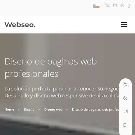
08:30 AM A 17:30 PM
ventas@webseo.cl
Diseno de paginas web
09:30 AM A 18:30 PM
profesionales
soporte@webseo.cl
La solución perfecta para dar a conocer su negocio.
Desarrollo y diseño web responsive de alta calidad.
ABRIR TICKET
Home
Diseño
Diseño web
Diseno de paginas web profesionales