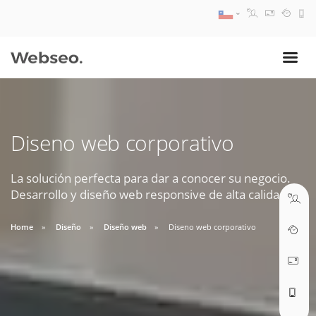
08:30 AM A 17:30 PM
ventas@webseo.cl
Diseno web corporativo
09:30 AM A 18:30 PM
soporte@webseo.cl
La solución perfecta para dar a conocer su negocio.
Desarrollo y diseño web responsive de alta calidad.
Home
Diseño
Diseño web
Diseno web corporativo
ABRIR TICKET