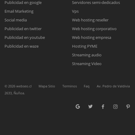
Publicidad en google
Servidores semi-dedicados
Email Marketing
Vps
Reunión online
Social media
Web hosting reseller
Publicidad en twitter
Web hosting corporativo
Nuestros ejecutivos le enviarán un correo electrónico con el enlace a
Chat Online
Meet para la reunión online.
Publicidad en youtube
Web hosting empresa
Cotización
Todos nuestros ejecutivos están fuera de línea. Complete el formulario
Publicidad en waze
Hosting PYME
para enviarnos un correo electrónico con sus datos personales.
Complete el formulario y nos contactaremos a la brevedad.
Streaming audio
Streaming Video
©
2026
webseo.cl
Mapa Sitio
Terminos
Faq
Av. Pedro de Valdivia
2633, Ñuñoa.