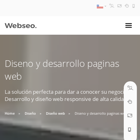
08:30 AM A 17:30 PM
ventas@webseo.cl
Diseno y desarrollo paginas
09:30 AM A 18:30 PM
web
soporte@webseo.cl
La solución perfecta para dar a conocer su negocio.
Desarrollo y diseño web responsive de alta calidad.
ABRIR TICKET
Home
Diseño
Diseño web
Diseno y desarrollo paginas web