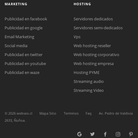
MARKETING
HOSTING
Publicidad en facebook
Servidores dedicados
Publicidad en google
Servidores semi-dedicados
Email Marketing
Vps
Social media
Web hosting reseller
Reunión online
Publicidad en twitter
Web hosting corporativo
Nuestros ejecutivos le enviarán un correo electrónico con el enlace a
Chat Online
Meet para la reunión online.
Publicidad en youtube
Web hosting empresa
Cotización
Todos nuestros ejecutivos están fuera de línea. Complete el formulario
Publicidad en waze
Hosting PYME
para enviarnos un correo electrónico con sus datos personales.
Complete el formulario y nos contactaremos a la brevedad.
Streaming audio
Streaming Video
©
2026
webseo.cl
Mapa Sitio
Terminos
Faq
Av. Pedro de Valdivia
2633, Ñuñoa.