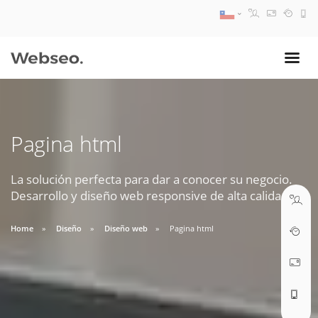
08:30 AM A 17:30 PM
ventas@webseo.cl
Pagina html
09:30 AM A 18:30 PM
soporte@webseo.cl
La solución perfecta para dar a conocer su negocio.
Desarrollo y diseño web responsive de alta calidad.
Home
Diseño
Diseño web
Pagina html
ABRIR TICKET