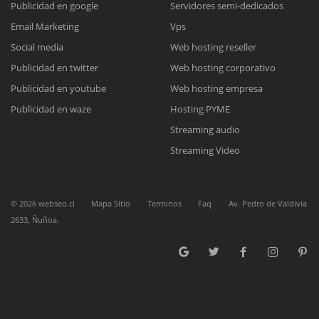
Publicidad en google
Servidores semi-dedicados
Email Marketing
Vps
Reunión online
Social media
Web hosting reseller
Publicidad en twitter
Web hosting corporativo
Nuestros ejecutivos le enviarán un correo electrónico con el enlace a
Chat Online
Meet para la reunión online.
Publicidad en youtube
Web hosting empresa
Cotización
Todos nuestros ejecutivos están fuera de línea. Complete el formulario
Publicidad en waze
Hosting PYME
para enviarnos un correo electrónico con sus datos personales.
Complete el formulario y nos contactaremos a la brevedad.
Streaming audio
Streaming Video
©
2026
webseo.cl
Mapa Sitio
Terminos
Faq
Av. Pedro de Valdivia
2633, Ñuñoa.