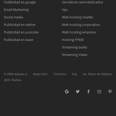
Publicidad en google
Servidores semi-dedicados
Email Marketing
Vps
Reunión online
Social media
Web hosting reseller
Publicidad en twitter
Web hosting corporativo
Nuestros ejecutivos le enviarán un correo electrónico con el enlace a
Chat Online
Meet para la reunión online.
Publicidad en youtube
Web hosting empresa
Cotización
Todos nuestros ejecutivos están fuera de línea. Complete el formulario
Publicidad en waze
Hosting PYME
para enviarnos un correo electrónico con sus datos personales.
Complete el formulario y nos contactaremos a la brevedad.
Streaming audio
Streaming Video
©
2026
webseo.cl
Mapa Sitio
Terminos
Faq
Av. Pedro de Valdivia
2633, Ñuñoa.