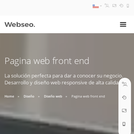
08:30 AM A 17:30 PM
ventas@webseo.cl
Pagina web front end
09:30 AM A 18:30 PM
soporte@webseo.cl
La solución perfecta para dar a conocer su negocio.
Desarrollo y diseño web responsive de alta calidad.
Home
Diseño
Diseño web
Pagina web front end
ABRIR TICKET