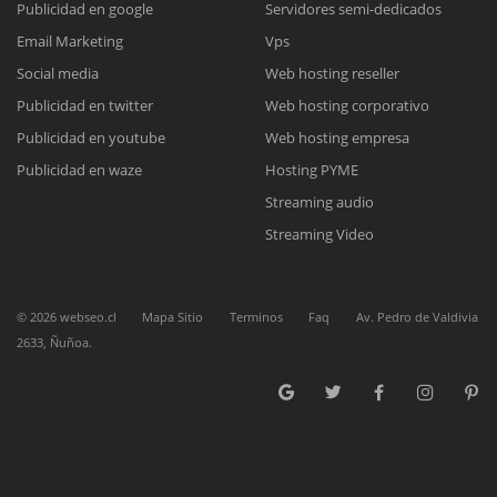
Publicidad en google
Servidores semi-dedicados
Email Marketing
Vps
Reunión online
Social media
Web hosting reseller
Publicidad en twitter
Web hosting corporativo
Nuestros ejecutivos le enviarán un correo electrónico con el enlace a
Chat Online
Meet para la reunión online.
Publicidad en youtube
Web hosting empresa
Cotización
Todos nuestros ejecutivos están fuera de línea. Complete el formulario
Publicidad en waze
Hosting PYME
para enviarnos un correo electrónico con sus datos personales.
Complete el formulario y nos contactaremos a la brevedad.
Streaming audio
Streaming Video
©
2026
webseo.cl
Mapa Sitio
Terminos
Faq
Av. Pedro de Valdivia
2633, Ñuñoa.