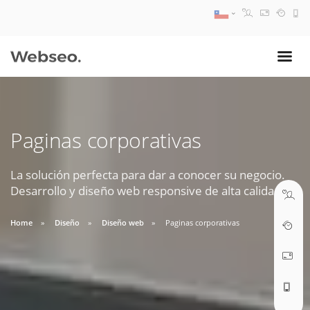
08:30 AM A 17:30 PM
ventas@webseo.cl
Paginas corporativas
09:30 AM A 18:30 PM
soporte@webseo.cl
La solución perfecta para dar a conocer su negocio.
Desarrollo y diseño web responsive de alta calidad.
Home
Diseño
Diseño web
Paginas corporativas
ABRIR TICKET