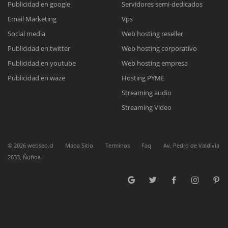
Publicidad en google
Servidores semi-dedicados
Email Marketing
Vps
Reunión online
Social media
Web hosting reseller
Publicidad en twitter
Web hosting corporativo
Nuestros ejecutivos le enviarán un correo electrónico con el enlace a
Chat Online
Meet para la reunión online.
Publicidad en youtube
Web hosting empresa
Cotización
Todos nuestros ejecutivos están fuera de línea. Complete el formulario
Publicidad en waze
Hosting PYME
para enviarnos un correo electrónico con sus datos personales.
Complete el formulario y nos contactaremos a la brevedad.
Streaming audio
Streaming Video
©
2026
webseo.cl
Mapa Sitio
Terminos
Faq
Av. Pedro de Valdivia
2633, Ñuñoa.