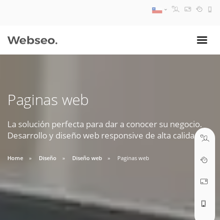
08:30 AM A 17:30 PM
ventas@webseo.cl
Paginas web
09:30 AM A 18:30 PM
soporte@webseo.cl
La solución perfecta para dar a conocer su negocio.
Desarrollo y diseño web responsive de alta calidad.
Home
Diseño
Diseño web
Paginas web
ABRIR TICKET