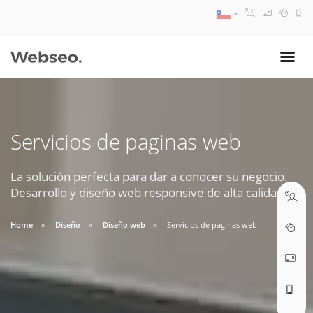
08:30 AM A 17:30 PM
ventas@webseo.cl
Servicios de paginas web
09:30 AM A 18:30 PM
soporte@webseo.cl
La solución perfecta para dar a conocer su negocio.
Desarrollo y diseño web responsive de alta calidad.
Home
Diseño
Diseño web
Servicios de paginas web
ABRIR TICKET