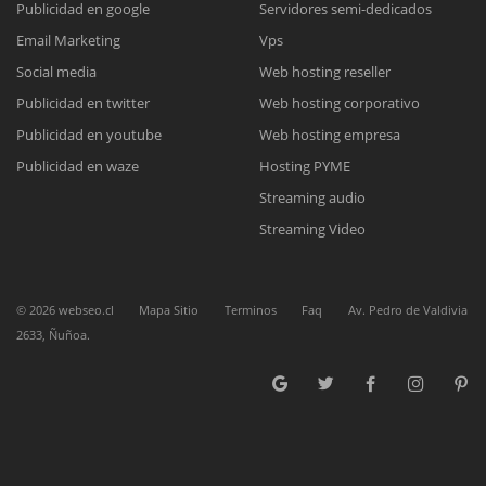
Publicidad en google
Servidores semi-dedicados
Email Marketing
Vps
Reunión online
Social media
Web hosting reseller
Publicidad en twitter
Web hosting corporativo
Nuestros ejecutivos le enviarán un correo electrónico con el enlace a
Chat Online
Meet para la reunión online.
Publicidad en youtube
Web hosting empresa
Cotización
Todos nuestros ejecutivos están fuera de línea. Complete el formulario
Publicidad en waze
Hosting PYME
para enviarnos un correo electrónico con sus datos personales.
Complete el formulario y nos contactaremos a la brevedad.
Streaming audio
Streaming Video
©
2026
webseo.cl
Mapa Sitio
Terminos
Faq
Av. Pedro de Valdivia
2633, Ñuñoa.