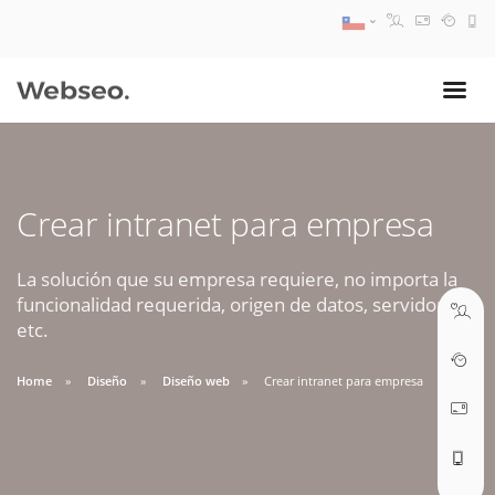
08:30 AM A 17:30 PM
ventas@webseo.cl
Crear intranet para empresa
09:30 AM A 18:30 PM
soporte@webseo.cl
La solución que su empresa requiere, no importa la
funcionalidad requerida, origen de datos, servidores,
etc.
Home
Diseño
Diseño web
Crear intranet para empresa
ABRIR TICKET