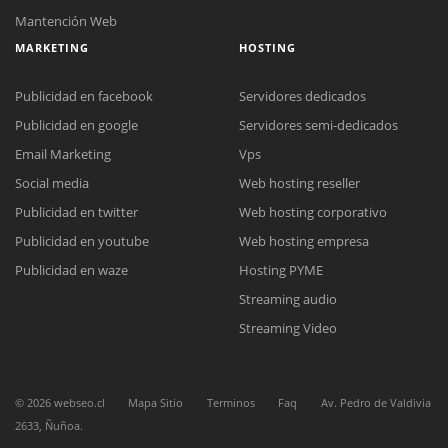
Mantención Web
MARKETING
HOSTING
Publicidad en facebook
Servidores dedicados
Publicidad en google
Servidores semi-dedicados
Email Marketing
Vps
Social media
Web hosting reseller
Publicidad en twitter
Web hosting corporativo
Publicidad en youtube
Web hosting empresa
Reunión online
Publicidad en waze
Hosting PYME
Nuestros ejecutivos le enviarán un correo electrónico con el enlace a
Chat Online
Streaming audio
Meet para la reunión online.
Cotización
Todos nuestros ejecutivos están fuera de línea. Complete el formulario
Streaming Video
para enviarnos un correo electrónico con sus datos personales.
Complete el formulario y nos contactaremos a la brevedad.
©
2026
webseo.cl
Mapa Sitio
Terminos
Faq
Av. Pedro de Valdivia
2633, Ñuñoa.