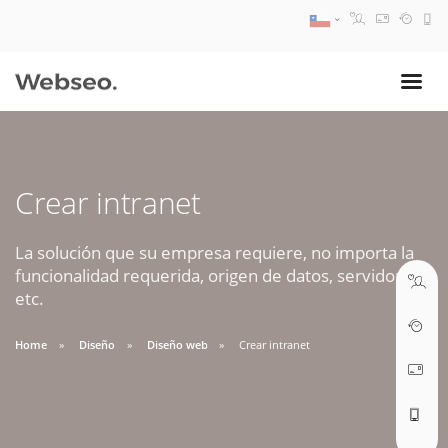
08:30 AM A 17:30 PM
ventas@webseo.cl
Crear intranet
09:30 AM A 18:30 PM
soporte@webseo.cl
La solución que su empresa requiere, no importa la
funcionalidad requerida, origen de datos, servidores,
etc.
Home
Diseño
Diseño web
Crear intranet
ABRIR TICKET