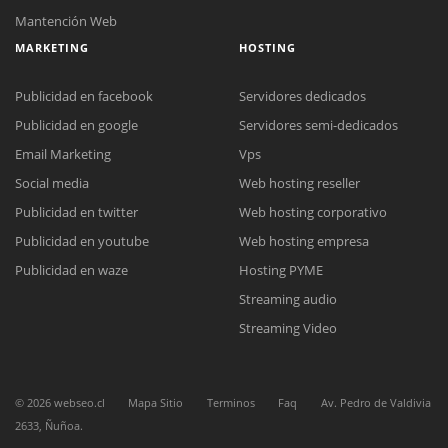
Mantención Web
MARKETING
HOSTING
Publicidad en facebook
Servidores dedicados
Publicidad en google
Servidores semi-dedicados
Email Marketing
Vps
Social media
Web hosting reseller
Publicidad en twitter
Web hosting corporativo
Publicidad en youtube
Web hosting empresa
Reunión online
Publicidad en waze
Hosting PYME
Nuestros ejecutivos le enviarán un correo electrónico con el enlace a
Chat Online
Streaming audio
Meet para la reunión online.
Cotización
Todos nuestros ejecutivos están fuera de línea. Complete el formulario
Streaming Video
para enviarnos un correo electrónico con sus datos personales.
Complete el formulario y nos contactaremos a la brevedad.
©
2026
webseo.cl
Mapa Sitio
Terminos
Faq
Av. Pedro de Valdivia
2633, Ñuñoa.