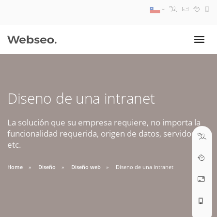
08:30 AM A 17:30 PM
ventas@webseo.cl
Diseno de una intranet
09:30 AM A 18:30 PM
soporte@webseo.cl
La solución que su empresa requiere, no importa la
funcionalidad requerida, origen de datos, servidores,
etc.
Home
Diseño
Diseño web
Diseno de una intranet
ABRIR TICKET