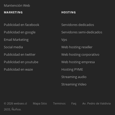
Mantención Web
MARKETING
HOSTING
Publicidad en facebook
Servidores dedicados
Publicidad en google
Servidores semi-dedicados
Email Marketing
Vps
Social media
Web hosting reseller
Publicidad en twitter
Web hosting corporativo
Publicidad en youtube
Web hosting empresa
Reunión online
Publicidad en waze
Hosting PYME
Nuestros ejecutivos le enviarán un correo electrónico con el enlace a
Chat Online
Streaming audio
Meet para la reunión online.
Cotización
Todos nuestros ejecutivos están fuera de línea. Complete el formulario
Streaming Video
para enviarnos un correo electrónico con sus datos personales.
Complete el formulario y nos contactaremos a la brevedad.
©
2026
webseo.cl
Mapa Sitio
Terminos
Faq
Av. Pedro de Valdivia
2633, Ñuñoa.