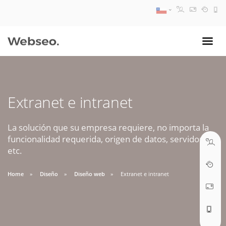
08:30 AM A 17:30 PM
ventas@webseo.cl
Extranet e intranet
09:30 AM A 18:30 PM
soporte@webseo.cl
La solución que su empresa requiere, no importa la
funcionalidad requerida, origen de datos, servidores,
etc.
Home
Diseño
Diseño web
Extranet e intranet
ABRIR TICKET