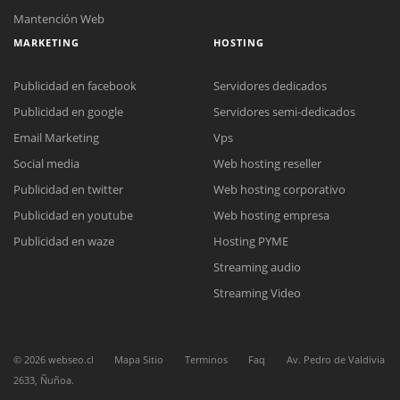
Mantención Web
MARKETING
HOSTING
Publicidad en facebook
Servidores dedicados
Publicidad en google
Servidores semi-dedicados
Email Marketing
Vps
Social media
Web hosting reseller
Publicidad en twitter
Web hosting corporativo
Publicidad en youtube
Web hosting empresa
Reunión online
Publicidad en waze
Hosting PYME
Nuestros ejecutivos le enviarán un correo electrónico con el enlace a
Chat Online
Streaming audio
Meet para la reunión online.
Cotización
Todos nuestros ejecutivos están fuera de línea. Complete el formulario
Streaming Video
para enviarnos un correo electrónico con sus datos personales.
Complete el formulario y nos contactaremos a la brevedad.
©
2026
webseo.cl
Mapa Sitio
Terminos
Faq
Av. Pedro de Valdivia
2633, Ñuñoa.