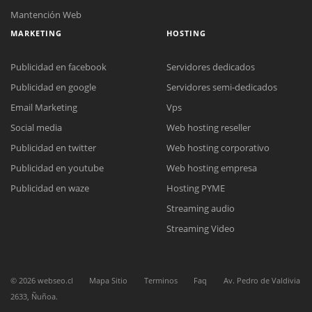
Mantención Web
MARKETING
HOSTING
Publicidad en facebook
Servidores dedicados
Publicidad en google
Servidores semi-dedicados
Email Marketing
Vps
Reunión online
Social media
Web hosting reseller
Nuestros ejecutivos le enviarán un correo electrónico con el enlace a
Chat Online
Publicidad en twitter
Web hosting corporativo
Meet para la reunión online.
Cotización
Publicidad en youtube
Web hosting empresa
Todos nuestros ejecutivos están fuera de línea. Complete el formulario
para enviarnos un correo electrónico con sus datos personales.
Complete el formulario y nos contactaremos a la brevedad.
Publicidad en waze
Hosting PYME
Streaming audio
Streaming Video
©
2026
webseo.cl
Mapa Sitio
Terminos
Faq
Av. Pedro de Valdivia
2633, Ñuñoa.