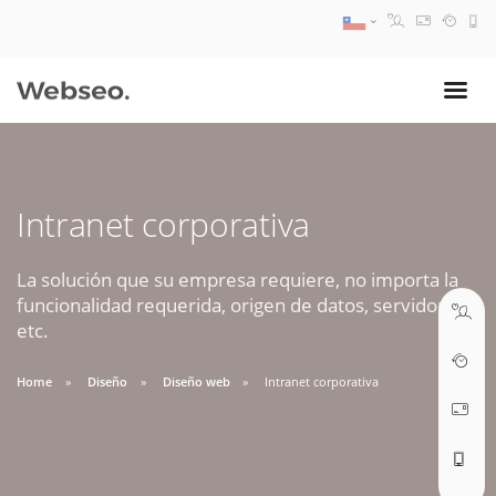
08:30 AM A 17:30 PM
ventas@webseo.cl
Intranet corporativa
09:30 AM A 18:30 PM
soporte@webseo.cl
La solución que su empresa requiere, no importa la
funcionalidad requerida, origen de datos, servidores,
etc.
Home
Diseño
Diseño web
Intranet corporativa
ABRIR TICKET