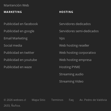
Mantención Web
MARKETING
HOSTING
Publicidad en facebook
Servidores dedicados
Publicidad en google
Servidores semi-dedicados
Email Marketing
Vps
Social media
Web hosting reseller
Publicidad en twitter
Web hosting corporativo
Publicidad en youtube
Web hosting empresa
Reunión online
Publicidad en waze
Hosting PYME
Nuestros ejecutivos le enviarán un correo electrónico con el enlace a
Chat Online
Streaming audio
Meet para la reunión online.
Cotización
Todos nuestros ejecutivos están fuera de línea. Complete el formulario
Streaming Video
para enviarnos un correo electrónico con sus datos personales.
Complete el formulario y nos contactaremos a la brevedad.
©
2026
webseo.cl
Mapa Sitio
Terminos
Faq
Av. Pedro de Valdivia
2633, Ñuñoa.