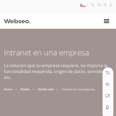
08:30 AM A 17:30 PM
ventas@webseo.cl
Intranet en una empresa
09:30 AM A 18:30 PM
soporte@webseo.cl
La solución que su empresa requiere, no importa la
funcionalidad requerida, origen de datos, servidores,
etc.
Home
Diseño
Diseño web
Intranet en una empresa
ABRIR TICKET