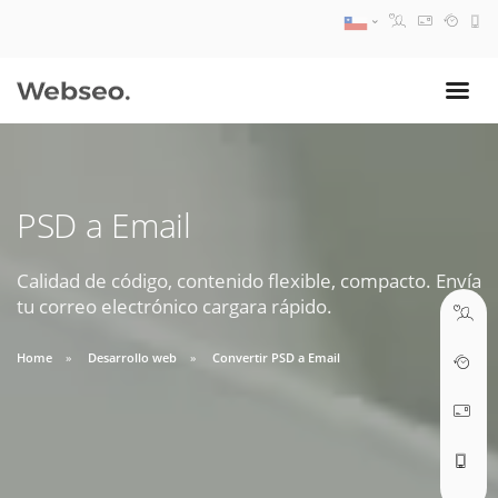
08:30 AM A 17:30 PM
ventas@webseo.cl
PSD a Email
09:30 AM A 18:30 PM
soporte@webseo.cl
Calidad de código, contenido flexible, compacto. Envía
tu correo electrónico cargara rápido.
Home
Desarrollo web
Convertir PSD a Email
ABRIR TICKET