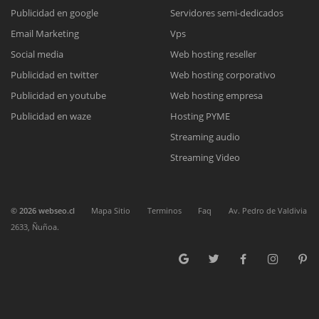
Publicidad en google
Servidores semi-dedicados
Email Marketing
Vps
Reunión online
Chat Online
Social media
Web hosting reseller
Nuestros ejecutivos le enviarán un correo electrónico con el enlace a
Publicidad en twitter
Web hosting corporativo
Todos nuestros ejecutivos están fuera de línea. Complete el
Meet para la reunión online.
Cotización
formulario para enviarnos un correo electrónico con sus datos
Publicidad en youtube
Web hosting empresa
Complete el formulario y nos contactaremos a la brevedad.
personales.
Publicidad en waze
Hosting PYME
Streaming audio
Streaming Video
©
2026
webseo.cl
Mapa Sitio
Terminos
Faq
Av. Pedro de Valdivia
2633, Ñuñoa.