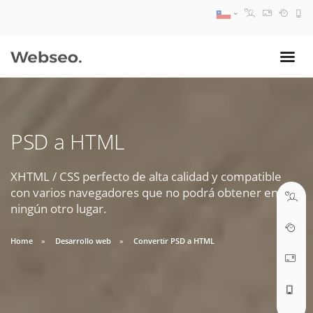
08:30 AM A 17:30 PM
ventas@webseo.cl
PSD a HTML
09:30 AM A 18:30 PM
soporte@webseo.cl
XHTML / CSS perfecto de alta calidad y compatible
con varios navegadores que no podrá obtener en
ningún otro lugar.
Home
Desarrollo web
Convertir PSD a HTML
ABRIR TICKET