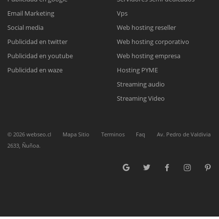
Nuestros ejecutivos le enviarán un correo electrónico con el enlace a
Chat Online
Email Marketing
Vps
Meet para la reunión online.
Cotización
Todos nuestros ejecutivos están fuera de línea. Complete el formulario
Social media
Web hosting reseller
para enviarnos un correo electrónico con sus datos personales.
Complete el formulario y nos contactaremos a la brevedad.
Publicidad en twitter
Web hosting corporativo
Publicidad en youtube
Web hosting empresa
Publicidad en waze
Hosting PYME
Streaming audio
Streaming Video
©
2026
webseo.cl
Mapa Sitio
Terminos
Faq
Av. Pedro de Valdivia
2633, Ñuñoa.
ENVIAR
ENVIAR
ENVIAR
Acepto
Acepto
Acepto
terminos y condiciones
terminos y condiciones
terminos y condiciones