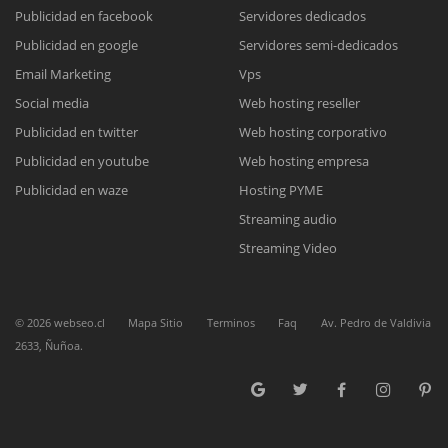
Publicidad en facebook
Servidores dedicados
Publicidad en google
Servidores semi-dedicados
Reunión online
Email Marketing
Vps
Nuestros ejecutivos le enviarán un correo electrónico con el enlace a
Chat Online
Social media
Web hosting reseller
Meet para la reunión online.
Cotización
Publicidad en twitter
Web hosting corporativo
Todos nuestros ejecutivos están fuera de línea. Complete el formulario
Publicidad en youtube
Web hosting empresa
para enviarnos un correo electrónico con sus datos personales.
Complete el formulario y nos contactaremos a la brevedad.
Publicidad en waze
Hosting PYME
Streaming audio
Streaming Video
©
2026
webseo.cl
Mapa Sitio
Terminos
Faq
Av. Pedro de Valdivia
2633, Ñuñoa.