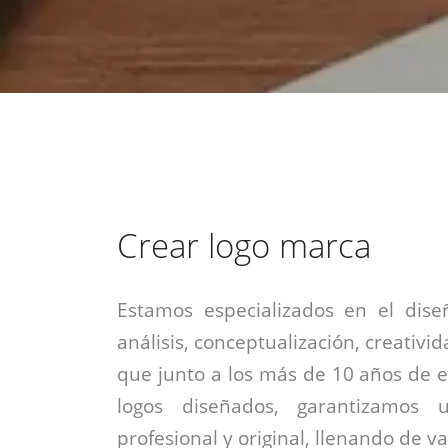
estrategia de
¡COTIZA AQUÍ!
DESDE $15 UF.
HABLAR CON EJECUTIVO
marketing digital.
DESDE $300 UF.
ASESORATE POR UN EXPERTO
Crear logo marca
Estamos especializados en el dise
análisis, conceptualización, creativid
que junto a los más de 10 años de e
logos diseñados, garantizamos 
profesional y original, llenando de v