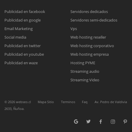
Publicidad en facebook
Servidores dedicados
Publicidad en google
Servidores semi-dedicados
Reunión online
Email Marketing
Vps
Nuestros ejecutivos le enviarán un correo electrónico con el enlace a
Chat Online
Social media
Web hosting reseller
Meet para la reunión online.
Cotización
Publicidad en twitter
Web hosting corporativo
Todos nuestros ejecutivos están fuera de línea. Complete el formulario
Publicidad en youtube
Web hosting empresa
para enviarnos un correo electrónico con sus datos personales.
Complete el formulario y nos contactaremos a la brevedad.
Publicidad en waze
Hosting PYME
Streaming audio
Streaming Video
©
2026
webseo.cl
Mapa Sitio
Terminos
Faq
Av. Pedro de Valdivia
2633, Ñuñoa.