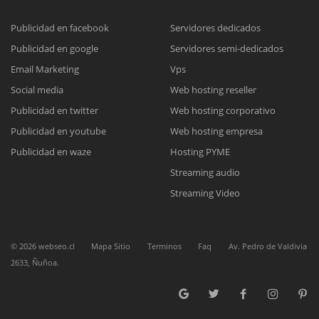
Publicidad en facebook
Servidores dedicados
Publicidad en google
Servidores semi-dedicados
Reunión online
Email Marketing
Vps
Nuestros ejecutivos le enviarán un correo electrónico con el enlace a
Chat Online
Social media
Web hosting reseller
Meet para la reunión online.
Cotización
Publicidad en twitter
Web hosting corporativo
Todos nuestros ejecutivos están fuera de línea. Complete el formulario
Publicidad en youtube
Web hosting empresa
para enviarnos un correo electrónico con sus datos personales.
Complete el formulario y nos contactaremos a la brevedad.
Publicidad en waze
Hosting PYME
Streaming audio
Streaming Video
©
2026
webseo.cl
Mapa Sitio
Terminos
Faq
Av. Pedro de Valdivia
2633, Ñuñoa.