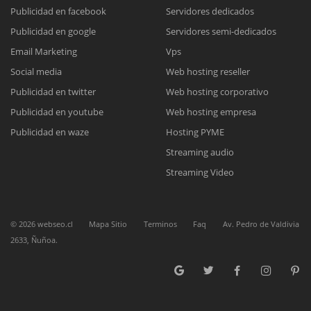
Publicidad en facebook
Servidores dedicados
Publicidad en google
Servidores semi-dedicados
Reunión online
Email Marketing
Vps
Nuestros ejecutivos le enviarán un correo electrónico con el enlace a
Chat Online
Social media
Web hosting reseller
Meet para la reunión online.
Cotización
Publicidad en twitter
Web hosting corporativo
Todos nuestros ejecutivos están fuera de línea. Complete el formulario
Publicidad en youtube
Web hosting empresa
para enviarnos un correo electrónico con sus datos personales.
Complete el formulario y nos contactaremos a la brevedad.
Publicidad en waze
Hosting PYME
Streaming audio
Streaming Video
©
2026
webseo.cl
Mapa Sitio
Terminos
Faq
Av. Pedro de Valdivia
2633, Ñuñoa.