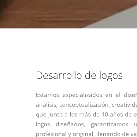
estrategia de
¡COTIZA AQUÍ!
DESDE $15 UF.
HABLAR CON EJECUTIVO
marketing digital.
DESDE $300 UF.
ASESORATE POR UN EXPERTO
Desarrollo de logos
Estamos especializados en el dise
análisis, conceptualización, creativid
que junto a los más de 10 años de e
logos diseñados, garantizamos 
profesional y original, llenando de v