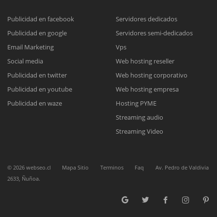
Publicidad en facebook
Servidores dedicados
Publicidad en google
Servidores semi-dedicados
Reunión online
Email Marketing
Vps
Nuestros ejecutivos le enviarán un correo electrónico con el enlace a
Chat Online
Social media
Web hosting reseller
Meet para la reunión online.
Cotización
Publicidad en twitter
Web hosting corporativo
Todos nuestros ejecutivos están fuera de línea. Complete el formulario
Publicidad en youtube
Web hosting empresa
para enviarnos un correo electrónico con sus datos personales.
Complete el formulario y nos contactaremos a la brevedad.
Publicidad en waze
Hosting PYME
Streaming audio
Streaming Video
©
2026
webseo.cl
Mapa Sitio
Terminos
Faq
Av. Pedro de Valdivia
2633, Ñuñoa.