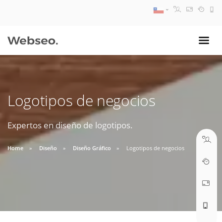
08:30 AM A 17:30 PM
ventas@webseo.cl
Logotipos de negocios
09:30 AM A 18:30 PM
soporte@webseo.cl
Expertos en diseño de logotipos.
Home
Diseño
Diseño Gráfico
Logotipos de negocios
ABRIR TICKET