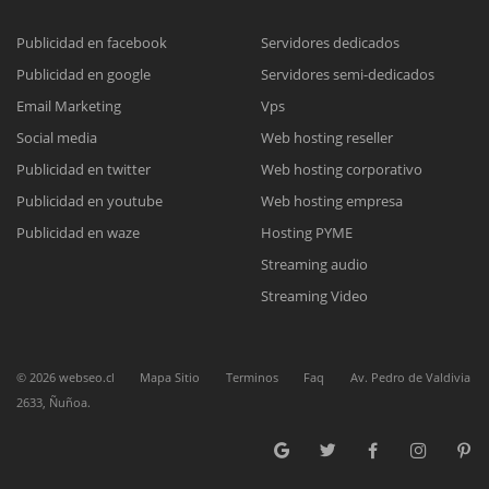
Publicidad en facebook
Servidores dedicados
Publicidad en google
Servidores semi-dedicados
Reunión online
Email Marketing
Vps
Nuestros ejecutivos le enviarán un correo electrónico con el enlace a
Chat Online
Social media
Web hosting reseller
Meet para la reunión online.
Cotización
Publicidad en twitter
Web hosting corporativo
Todos nuestros ejecutivos están fuera de línea. Complete el formulario
Publicidad en youtube
Web hosting empresa
para enviarnos un correo electrónico con sus datos personales.
Complete el formulario y nos contactaremos a la brevedad.
Publicidad en waze
Hosting PYME
Streaming audio
Streaming Video
©
2026
webseo.cl
Mapa Sitio
Terminos
Faq
Av. Pedro de Valdivia
2633, Ñuñoa.