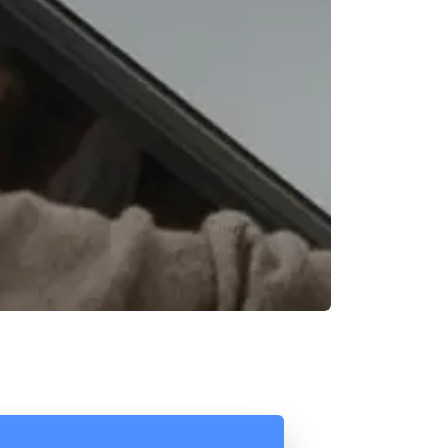
Reunión online
Chat Online
Nuestros ejecutivos le enviarán un correo
Cotización
electrónico con el enlace a Meet para la