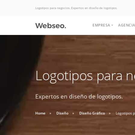
Logotipos para negocios. Expertos en diseño de logotipos.
EMPRESA
AGENCIA
Quiénes somos
Historia
Somos expertos
Logotipos para n
Terminos y condi
Potenciamos tu
Politicas de uso
en Hosting, las
negocio para
aumentar las ventas.
Expertos en diseño de logotipos.
mejores ofertas
Soluciones de desarrollo,
Buscas apoyo
del mercado.
diseño web y interfaz
Home
Diseño
Diseño Gráfico
Logotipos 
HABLAR CON EJECUTIVO
para crear tu
graficas.
DESDE $2 UF.