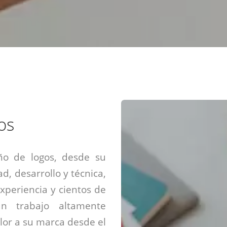
Diseño web mini sitios
Estrategia de marca
Next Cloud
Aplicaciones moviles
Identidad de marca
APP web móviles
Diseño de logo
Integración Webpay Plus
Directrices de la marca
Mantención Web
Redacción de textos
Directrices de voz
Rebranding
Fotografía / Dirección
os
Diseño infográfico
ño de logos, desde su
ad, desarrollo y técnica,
xperiencia y cientos de
un trabajo altamente
alor a su marca desde el