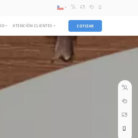
Chile
IO
ATENCIÓN CLIENTES
COTIZAR
08:30 AM A 17:30 PM
Peru
ventas@webseo.cl
 de exito
Contacto
tes
Información de pago
el Advertising
Digital
Diseño grafico
Hosting
Comunicación
Politicas de uso
 es el funnel?
Diseño de páginas web
Naming
Web hosting reseller
WhatsApp Business
ers
Preguntas Frecuentes
09:30 AM A 18:30 PM
r persona
Desarrollo web
Identidad corporativa
Web hosting corporativo
Facebook Messenger
soporte@webseo.cl
U
Gestión de contenidos
Diseño papelería
Web hosting empresa
Mobile App Messaging
Tutoriales
U
Diseño web responsive
Diseño publicitario
Hosting PYME
SMS
Asistencia remota
U
E-commerce
Diseño Packing
Live Chat
Ticket soporte
Streaming
Optimización buscadores
Diseño logo
Terminos y condiciones
ABRIR TICKET
Web Hosting
Diseño de catálogos
Streaming audio
Email marketing
Diseño tarjetas
Streaming Video