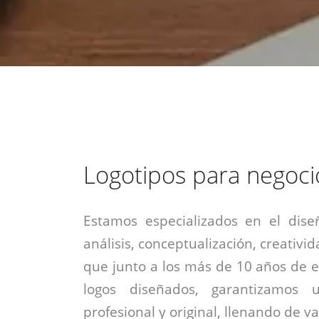
estrategia de
¡COTIZA AQUÍ!
DESDE $15 UF.
HABLAR CON EJECUTIVO
marketing digital.
DESDE $300 UF.
ASESORATE POR UN EXPERTO
Logotipos para negoci
Estamos especializados en el dise
análisis, conceptualización, creativid
que junto a los más de 10 años de e
logos diseñados, garantizamos 
profesional y original, llenando de v