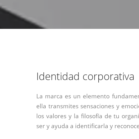
estrategia de
¡COTIZA AQUÍ!
DESDE $15 UF.
HABLAR CON EJECUTIVO
marketing digital.
DESDE $300 UF.
ASESORATE POR UN EXPERTO
Identidad corporativa
La marca es un elemento fundament
ella transmites sensaciones y emoc
los valores y la filosofía de tu orga
ser y ayuda a identificarla y reconoce