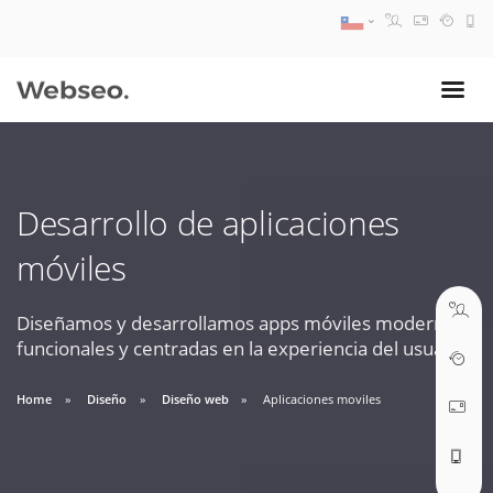
08:30 AM A 17:30 PM
ventas@webseo.cl
Desarrollo de aplicaciones
09:30 AM A 18:30 PM
móviles
soporte@webseo.cl
Diseñamos y desarrollamos apps móviles modernas,
funcionales y centradas en la experiencia del usuario.
ABRIR TICKET
Home
Diseño
Diseño web
Aplicaciones moviles