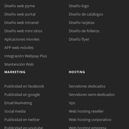
Diseño web pyme
Diseño logo
Diseño web portal
Diseño de catálogos
Diseño web intranet
Diseño tarjetas
Diseño web mini sitios
Diseño de folletos
Aplicaciones moviles
Diseño flyer
APP web móviles
Integración Webpay Plus
Mantención Web
MARKETING
HOSTING
Publicidad en facebook
Servidores dedicados
Publicidad en google
Servidores semi-dedicados
Email Marketing
Vps
Social media
Web hosting reseller
Reunión online
Publicidad en twitter
Web hosting corporativo
Nuestros ejecutivos le enviarán un correo electrónico con el enlace a
Chat Online
Publicidad en youtube
Web hosting empresa
Meet para la reunión online.