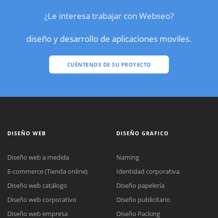
¿Le interesa trabajar con Webseo?
diseño y desarrollo de aplicaciones moviles.
CUÉNTENOS DE SU PROYECTO
DISEÑO WEB
DISEÑO GRAFICO
Diseño web a medida
Naming
E-commerce (Tienda online)
Identidad corporativa
Diseño web catálogo
Diseño papelería
Diseño web corporativo
Diseño publicitario
Diseño web empresa
Diseño Packing