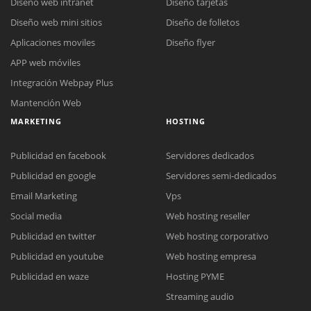
Diseño web intranet
Diseño tarjetas
Diseño web mini sitios
Diseño de folletos
Aplicaciones moviles
Diseño flyer
APP web móviles
Integración Webpay Plus
Mantención Web
MARKETING
HOSTING
Publicidad en facebook
Servidores dedicados
Publicidad en google
Servidores semi-dedicados
Email Marketing
Vps
Social media
Web hosting reseller
Reunión online
Publicidad en twitter
Web hosting corporativo
Nuestros ejecutivos le enviarán un correo electrónico con el enlace a
Publicidad en youtube
Web hosting empresa
Chat Online
Meet para la reunión online.
Cotización
Publicidad en waze
Hosting PYME
Todos nuestros ejecutivos están fuera de línea. Complete el formulario
Streaming audio
para enviarnos un correo electrónico con sus datos personales.
Complete el formulario y nos contactaremos a la brevedad.