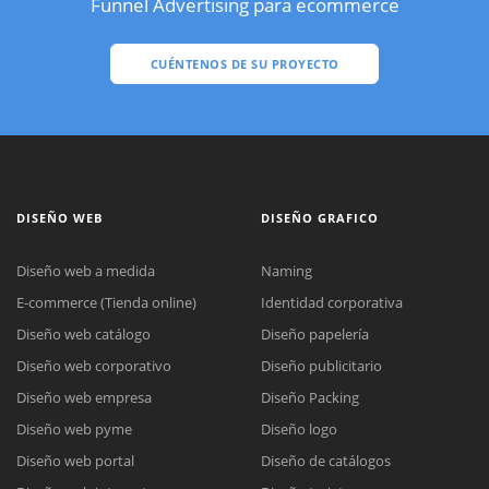
Funnel Advertising para ecommerce
CUÉNTENOS DE SU PROYECTO
DISEÑO WEB
DISEÑO GRAFICO
Diseño web a medida
Naming
E-commerce (Tienda online)
Identidad corporativa
Diseño web catálogo
Diseño papelería
Diseño web corporativo
Diseño publicitario
Diseño web empresa
Diseño Packing
Diseño web pyme
Diseño logo
Diseño web portal
Diseño de catálogos