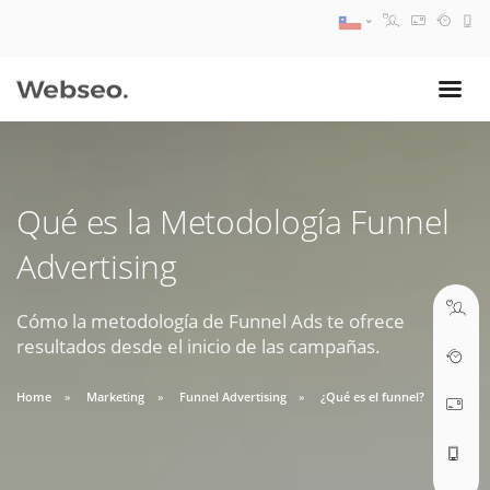
08:30 AM A 17:30 PM
ventas@webseo.cl
Qué es la Metodología Funnel
09:30 AM A 18:30 PM
Advertising
soporte@webseo.cl
Cómo la metodología de Funnel Ads te ofrece
resultados desde el inicio de las campañas.
ABRIR TICKET
Home
Marketing
Funnel Advertising
¿Qué es el funnel?