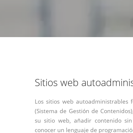
estrategia de
¡COTIZA AQUÍ!
DESDE $15 UF.
HABLAR CON EJECUTIVO
marketing digital.
DESDE $300 UF.
ASESORATE POR UN EXPERTO
Sitios web autoadmini
Los sitios web autoadministrables
(Sistema de Gestión de Contenidos)
su sitio web, añadir contenido si
conocer un lenguaje de programación