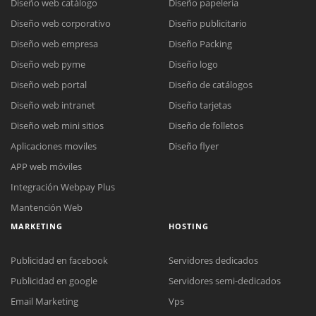
Diseño web catálogo
Diseño papelería
Diseño web corporativo
Diseño publicitario
Diseño web empresa
Diseño Packing
Diseño web pyme
Diseño logo
Diseño web portal
Diseño de catálogos
Diseño web intranet
Diseño tarjetas
Diseño web mini sitios
Diseño de folletos
Aplicaciones moviles
Diseño flyer
APP web móviles
Integración Webpay Plus
Mantención Web
MARKETING
HOSTING
Reunión online
Publicidad en facebook
Servidores dedicados
Nuestros ejecutivos le enviarán un correo electrónico con el enlace a
Chat Online
Publicidad en google
Servidores semi-dedicados
Meet para la reunión online.
Cotización
Todos nuestros ejecutivos están fuera de línea. Complete el formulario
Email Marketing
Vps
para enviarnos un correo electrónico con sus datos personales.
Complete el formulario y nos contactaremos a la brevedad.