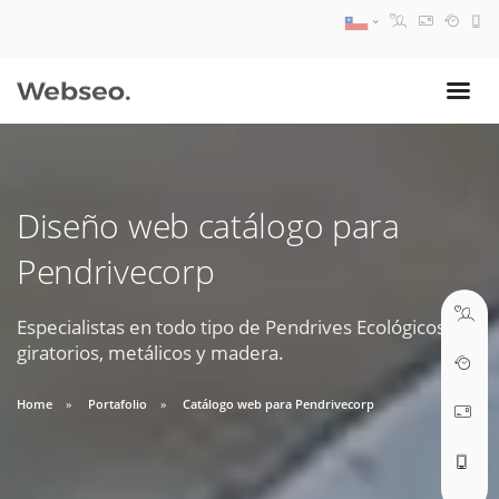
08:30 AM A 17:30 PM
ventas@webseo.cl
Diseño web catálogo para
09:30 AM A 18:30 PM
Pendrivecorp
soporte@webseo.cl
Especialistas en todo tipo de Pendrives Ecológicos,
giratorios, metálicos y madera.
ABRIR TICKET
Home
Portafolio
Catálogo web para Pendrivecorp